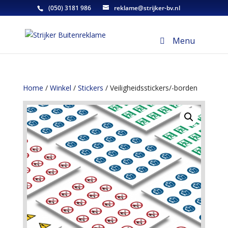
(050) 3181 986
reklame@strijker-bv.nl
Menu
Home
/
Winkel
/
Stickers
/ Veiligheidsstickers/-borden